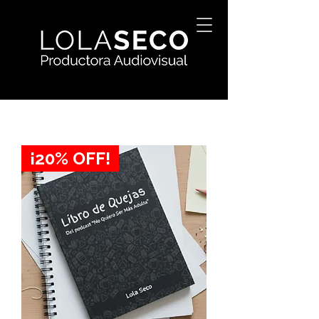
¡20% OFF!