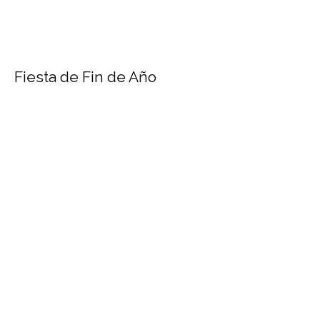
Fiesta de Fin de Año
Recap de la fiesta de fin de año de la
empresa
2023
Recap de Proyectos